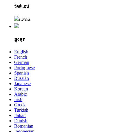
วัตส์แอป
สูงสุด
English
French
German
Portuguese
Spanish
Russian
Japanese
Korean
Arabic
Irish
Greek
Turkish
Italian
Danish
Romanian
Indonesian