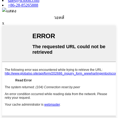
sales@sctools.com
+86-28-85265888
วอทส์
x