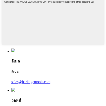
อีเมล
อีเมล
sales@harlingentools.com
วอทส์